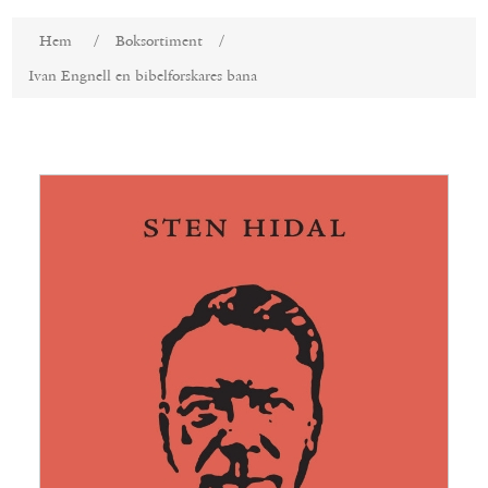
Attributnamn
Attributvärde
Hem
/
Boksortiment
/
Ivan Engnell en bibelforskares bana