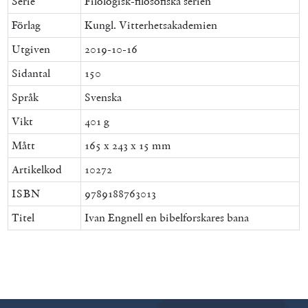
Serie
Filologisk-filosofiska serien
Förlag
Kungl. Vitterhetsakademien
Utgiven
2019-10-16
Sidantal
150
Språk
Svenska
Vikt
401 g
Mått
165 x 243 x 15 mm
Artikelkod
10272
ISBN
9789188763013
Titel
Ivan Engnell en bibelforskares bana