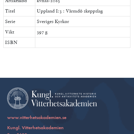
Artikelkod
kvhaa-2085
Titel
Uppland I:3 : Värmdö skeppslag
Serie
Sveriges Kyrkor
Vikt
397 g
ISBN
www.vitterhetsakademien.se
Kungl. Vitterhetsakademien