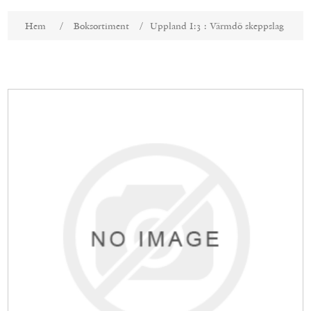
Attributnamn
Attributvärde
Hem
/
Boksortiment
/
Uppland I:3 : Värmdö skeppslag