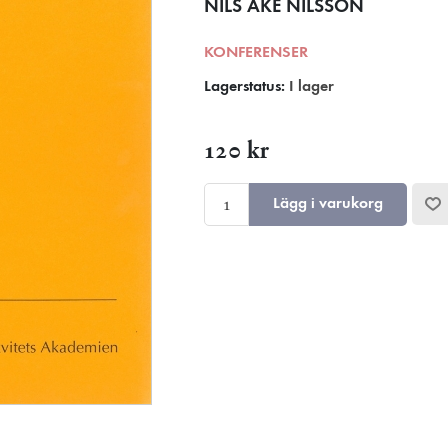
NILS ÅKE NILSSON
KONFERENSER
Lagerstatus:
I lager
120 kr
Lägg i varukorg