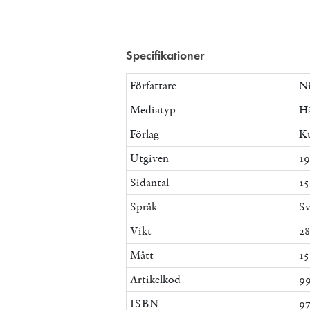
Specifikationer
Författare
Ni
Mediatyp
Hä
Förlag
Ku
Utgiven
19
Sidantal
15
Språk
Sv
Vikt
28
Mått
15
Artikelkod
9
ISBN
9