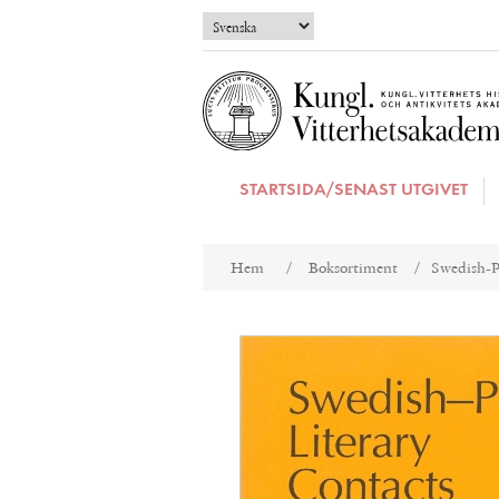
STARTSIDA/SENAST UTGIVET
Attributnamn
Att
Hem
/
Boksortiment
/
Swedish-P