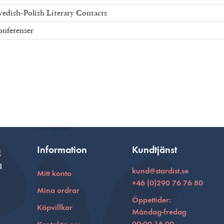
edish-Polish Literary Contacts
nferenser
Information
Kundtjänst
kund@stardist.se
Mitt konto
+46 (0)290 76 76 80
Mina ordrar
Öppettider:
Köpvillkor
Måndag-fredag