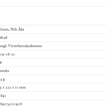
lsson, Nils Åke
ftad
ngl. Vitterhetsakademien
79-06-22
6
enska
4 g
5 x 222 x 11 mm
9891
789174020908