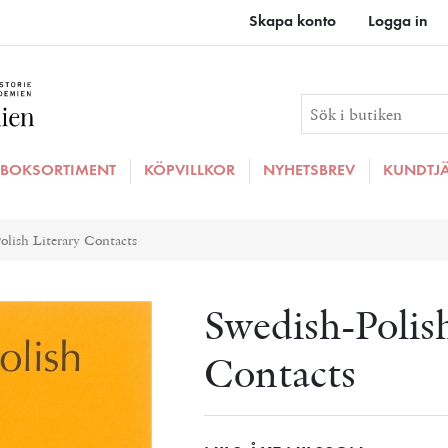
Skapa konto
Logga in
BOKSORTIMENT
KÖPVILLKOR
NYHETSBREV
KUNDTJ
ributvärde
olish Literary Contacts
Swedish-Polis
Contacts