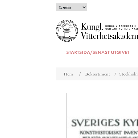
STARTSIDA/SENAST UTGIVET
Attributnamn
Att
Hem
/
Boksortiment
/
Stockholm