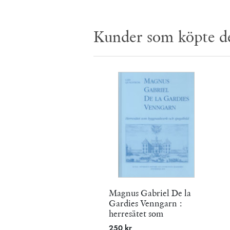
Kunder som köpte d
Magnus Gabriel De la
Gardies Venngarn :
herresätet som
byggnadsverk och
250 kr