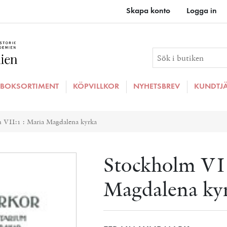
Skapa konto
Logga in
BOKSORTIMENT
KÖPVILLKOR
NYHETSBREV
KUNDTJ
ributvärde
 VII:1 : Maria Magdalena kyrka
Stockholm VII
Magdalena ky