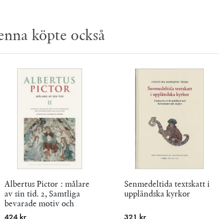
enna köpte också
Albertus Pictor : målare
Senmedeltida textskatt i
av sin tid. 2, Samtliga
uppländska kyrkor
bevarade motiv och
språkband med
424 kr
321 kr