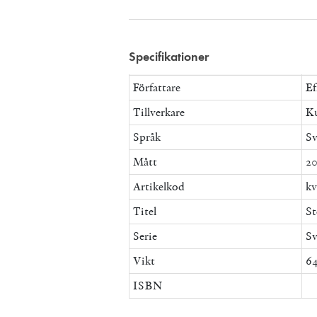
Specifikationer
Författare
E
Tillverkare
Ku
Språk
Sv
Mått
20
Artikelkod
kv
Titel
St
Serie
Sv
Vikt
64
ISBN