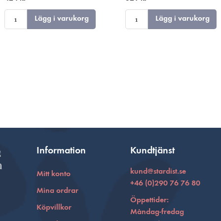
kommentarer och
analyser
Lägg i varukorg
Lägg i varukorg
Information
Kundtjänst
kund@stardist.se
Mitt konto
+46 (0)290 76 76 80
Mina ordrar
Öppettider:
Köpvillkor
Måndag-fredag