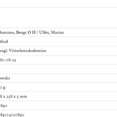
hansson, Bengt O H / Ullén, Marian
ftad
ngl. Vitterhetsakademien
80-08-25
8
enska
7 g
8 x 258 x 5 mm
9890
789174020892