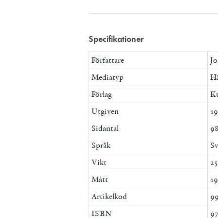
Specifikationer
Författare
Jo
Mediatyp
Hä
Förlag
Ku
Utgiven
19
Sidantal
9
Språk
Sv
Vikt
25
Mått
19
Artikelkod
9
ISBN
9