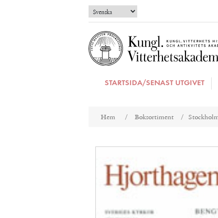
STARTSIDA/SENAST UTGIVET
Attributnamn
Att
Hem
/
Boksortiment
/
Stockholm