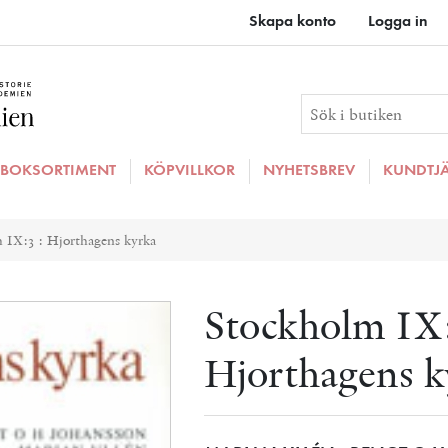
Skapa konto
Logga in
BOKSORTIMENT
KÖPVILLKOR
NYHETSBREV
KUNDTJ
ributvärde
 IX:3 : Hjorthagens kyrka
Stockholm IX:
Hjorthagens k