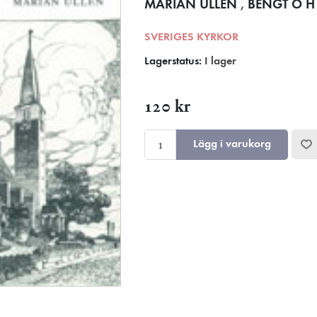
MARIAN ULLÉN
,
BENGT O 
SVERIGES KYRKOR
Lagerstatus:
I lager
120 kr
Lägg i varukorg