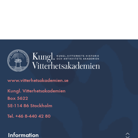
www.vitterhetsakademien.se
Kungl. Vitterhetsakademien
Box 5622
SE-114 86 Stockholm
Tel. +46 8-440 42 80
Information