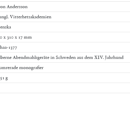
on Andersson
ngl. Vitterhetsakademien
enska
0 x 310 x 17 mm
haa-1377
lberne Abendmahlsgeräte in Schweden aus dem XIV. Jahrhund
mrerade monografier
51 g