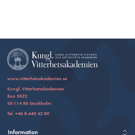
www.vitterhetsakademien.se
Kungl. Vitterhetsakademien
Box 5622
SE-114 86 Stockholm
Tel. +46 8-440 42 80
Information