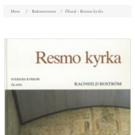
Attributnamn
Attributvärde
Hem
/
Boksortiment
/
Öland : Resmo kyrka