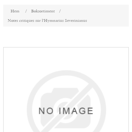
Attributnamn
Attributvärde
Hem
/
Boksortiment
/
Notes critiques sur l'Hymnarius Severinianus