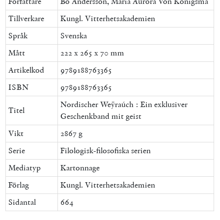
Författare
Bo Andersson, Maria Aurora Von Königsma
Tillverkare
Kungl. Vitterhetsakademien
Språk
Svenska
Mått
222 x 265 x 70 mm
Artikelkod
9789188763365
ISBN
9789188763365
Nordischer Weÿraúch : Ein exklusiver
Titel
Geschenkband mit geist
Vikt
2867 g
Serie
Filologisk-filosofiska serien
Mediatyp
Kartonnage
Förlag
Kungl. Vitterhetsakademien
Sidantal
664