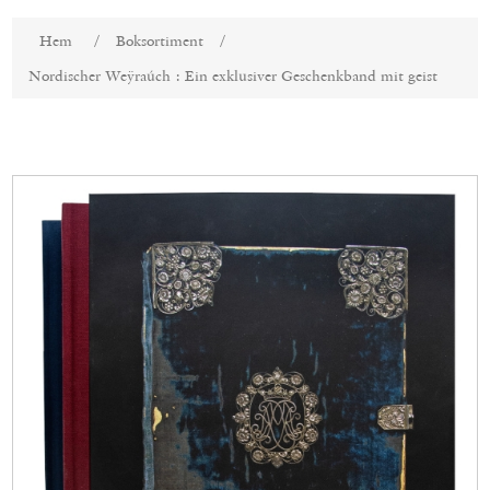
Attributnamn
Attributvärde
Hem
/
Boksortiment
/
Nordischer Weÿraúch : Ein exklusiver Geschenkband mit geist