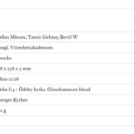
ellan Mörner, Tamás Sárkány, Bertil W
ngl. Vitterhetsakademien
enska
8 x 258 x 5 mm
haa-2026
rke I:4 : Ödeby kyrka. Glanshammars härad
eriges Kyrkor
0 g