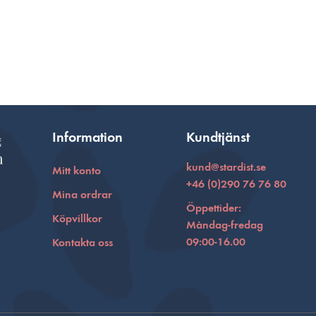
Information
Kundtjänst
kund@stardist.se
Mitt konto
+46 (0)290 76 76 80
Mina ordrar
Öppettider:
Köpvillkor
Måndag-fredag
09:00-16.00
Kontakta oss