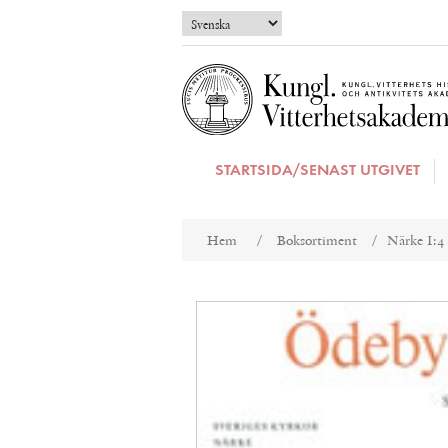
STARTSIDA/SENAST UTGIVET
Attributnamn
Att
Hem
/
Boksortiment
/
Närke I:4