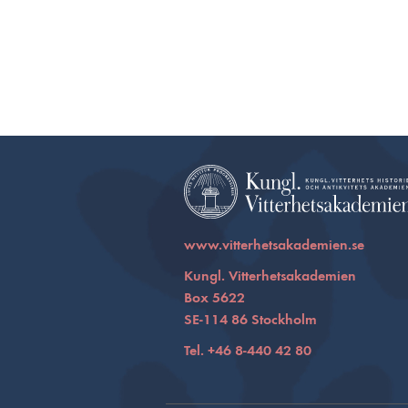
www.vitterhetsakademien.se
Kungl. Vitterhetsakademien
Box 5622
SE-114 86 Stockholm
Tel. +46 8-440 42 80