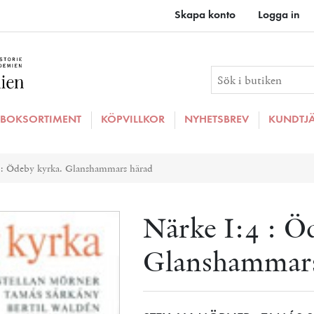
Skapa konto
Logga in
BOKSORTIMENT
KÖPVILLKOR
NYHETSBREV
KUNDTJ
ributvärde
 : Ödeby kyrka. Glanshammars härad
Närke I:4 : Ö
Glanshammars