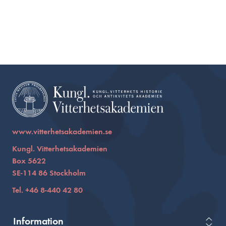
www.vitterhetsakademien.se
Kungl. Vitterhetsakademien
Box 5622
SE-114 86 Stockholm
Tel. +46 8-440 42 80
Information