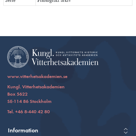
Serie
Filologiskt arkiv
www.vitterhetsakademien.se
Kungl. Vitterhetsakademien
Box 5622
SE-114 86 Stockholm
Tel. +46 8-440 42 80
Information