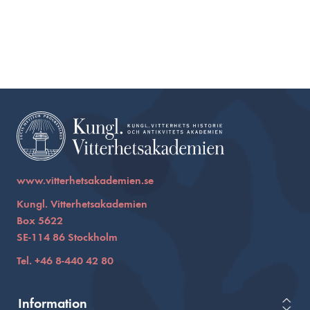
www.vitterhetsakademien.se
Kungl. Vitterhetsakademien
Box 5622
SE-114 86 Stockholm
Tel. +46 8-440 42 80
Information