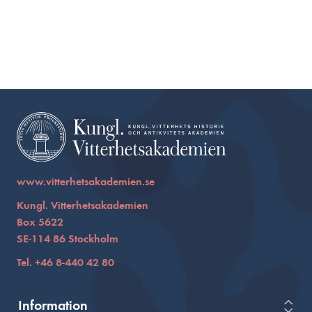
www.vitterhetsakademien.se
Kungl. Vitterhetsakademien
Box 5622
SE-114 86 Stockholm
Tel. +46 8-440 42 80
Information