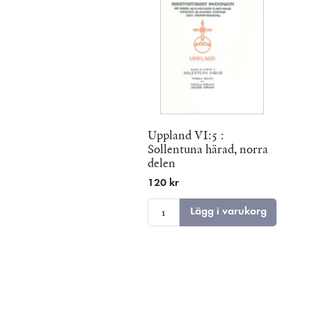
Uppland VI:5 :
Sollentuna härad, norra
delen
120 kr
Lägg i varukorg