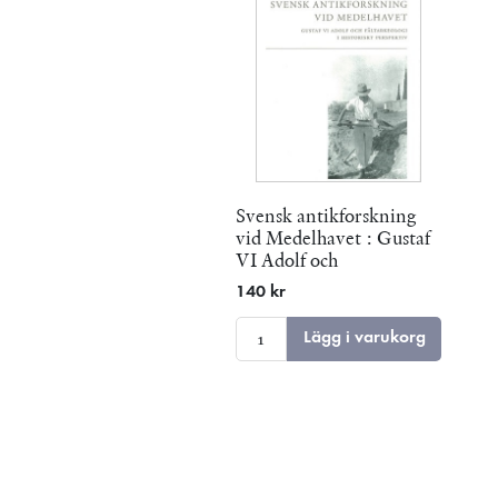
Svensk antikforskning
vid Medelhavet : Gustaf
VI Adolf och
fältarkeologi i historiskt
140 kr
perspektiv
Lägg i varukorg