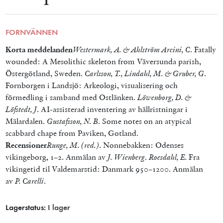
FORNVÄNNEN
Korta meddelanden
Westermark, A. & Ahlström Arcini, C
. Fatally
wounded: A Mesolithic skeleton from Väversunda parish,
Östergötland, Sweden.
Carlsson, T., Lindahl, M. & Gruber, G
.
Fornborgen i Landsjö: Arkeologi, visualisering och
förmedling i samband med Ostlänken.
Löwenborg, D. &
Löfstedt, J
. AI-assisterad inventering av hällristningar i
Mälardalen.
Gustafsson, N. B
. Some notes on an atypical
scabbard chape from Paviken, Gotland.
Recensioner
Runge, M. (red.)
. Nonnebakken: Odenses
vikingeborg, 1–2. Anmälan av
J. Wienberg
.
Roesdahl, E.
Fra
vikingetid til Valdemarstid: Danmark 950–1200. Anmälan
av
P. Carelli
.
Lagerstatus:
I lager