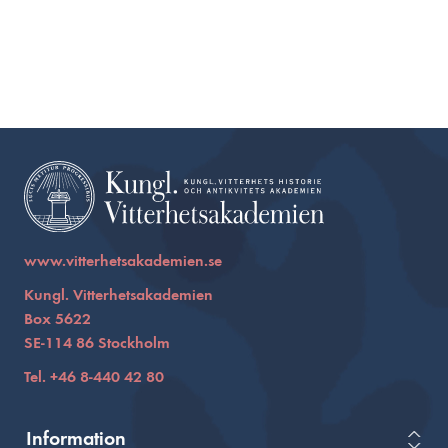
www.vitterhetsakademien.se
Kungl. Vitterhetsakademien
Box 5622
SE-114 86 Stockholm
Tel. +46 8-440 42 80
Information