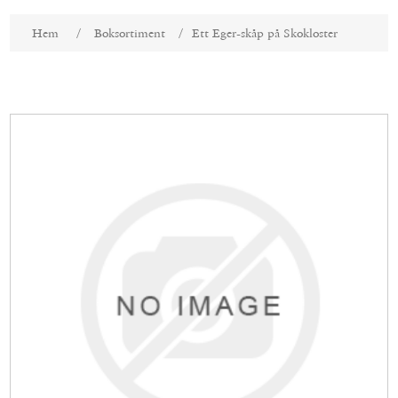
Attributnamn
Attributvärde
Hem
/
Boksortiment
/
Ett Eger-skåp på Skokloster