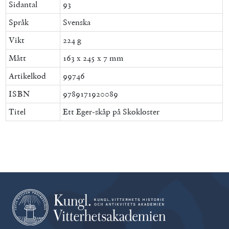
Sidantal
93
Språk
Svenska
Vikt
224 g
Mått
163 x 245 x 7 mm
Artikelkod
99746
ISBN
9789171920089
Titel
Ett Eger-skåp på Skokloster