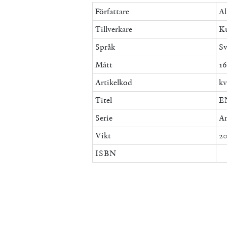
Författare
Al
Tillverkare
Ku
Språk
Sv
Mått
16
Artikelkod
kv
Titel
E
Serie
An
Vikt
20
ISBN