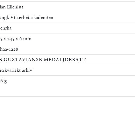
lan Ellenius
ngl. Vitterhetsakademien
enska
5 x 245 x 6 mm
haa-1228
N GUSTAVIANSK MEDALJDEBATT
tikvariskt arkiv
6 g