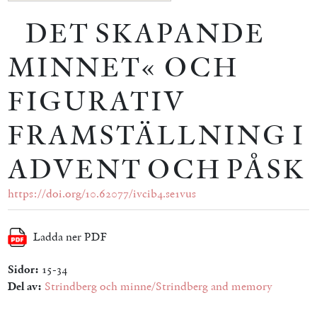
»DET SKAPANDE
MINNET« OCH
FIGURATIV
FRAMSTÄLLNING I
ADVENT OCH PÅSK
https://doi.org/10.62077/ivcib4.se1vus
Ladda ner PDF
Sidor:
15-34
Del av:
Strindberg och minne/Strindberg and memory