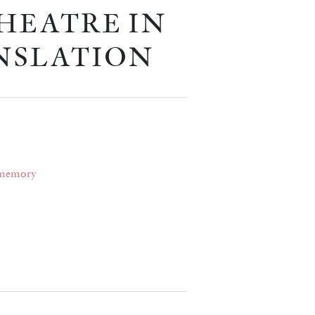
HEATRE IN
NSLATION
 memory