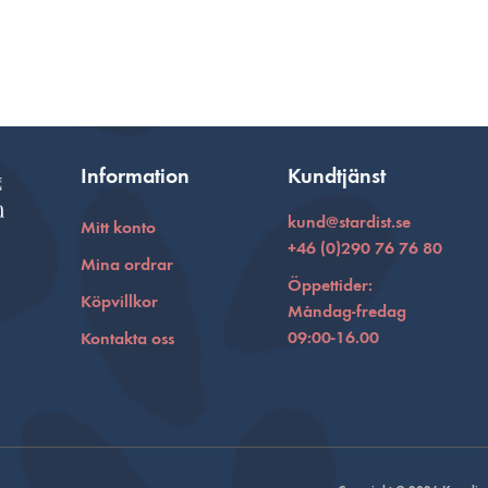
Information
Kundtjänst
kund@stardist.se
Mitt konto
+46 (0)290 76 76 80
Mina ordrar
Öppettider:
Köpvillkor
Måndag-fredag
09:00-16.00
Kontakta oss