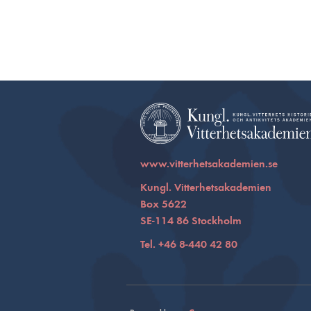
www.vitterhetsakademien.se
Kungl. Vitterhetsakademien
Box 5622
SE-114 86 Stockholm
Tel. +46 8-440 42 80