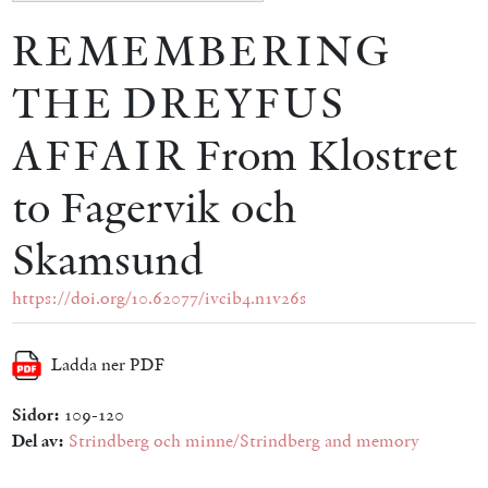
REMEMBERING
THE DREYFUS
AFFAIR From Klostret
to Fagervik och
Skamsund
https://doi.org/10.62077/ivcib4.n1v26s
Ladda ner PDF
Sidor:
109-120
Del av:
Strindberg och minne/Strindberg and memory