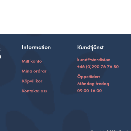
Information
Kundtjänst
kund@stardist.se
Mitt konto
+46 (0)290 76 76 80
Mina ordrar
Öppettider:
Köpvillkor
Måndag-fredag
09:00-16.00
Kontakta oss