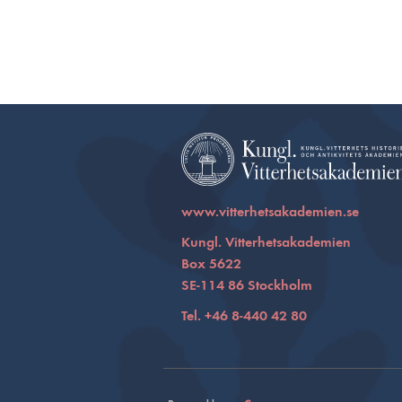
www.vitterhetsakademien.se
Kungl. Vitterhetsakademien
Box 5622
SE-114 86 Stockholm
Tel. +46 8-440 42 80