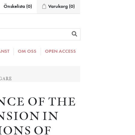
Önskelista
(0)
Varukorg
(0)
ÄNST
OM OSS
OPEN ACCESS
GARE
NCE OF THE
SION IN
IONS OF