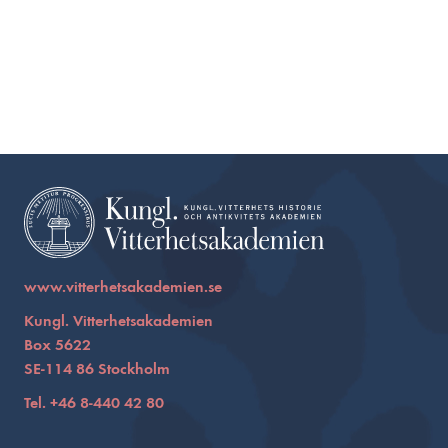
www.vitterhetsakademien.se
Kungl. Vitterhetsakademien
Box 5622
SE-114 86 Stockholm
Tel. +46 8-440 42 80