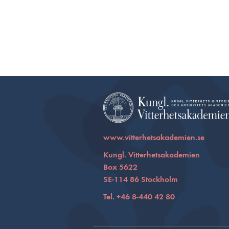
www.vitterhetsakademien.se
Kungl. Vitterhetsakademien
Box 5622
SE-114 86 Stockholm
Tel. +46 8-440 42 80