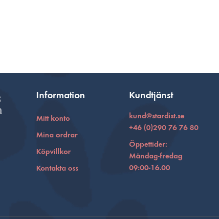
Information
Kundtjänst
kund@stardist.se
Mitt konto
+46 (0)290 76 76 80
Mina ordrar
Öppettider:
Köpvillkor
Måndag-fredag
09:00-16.00
Kontakta oss