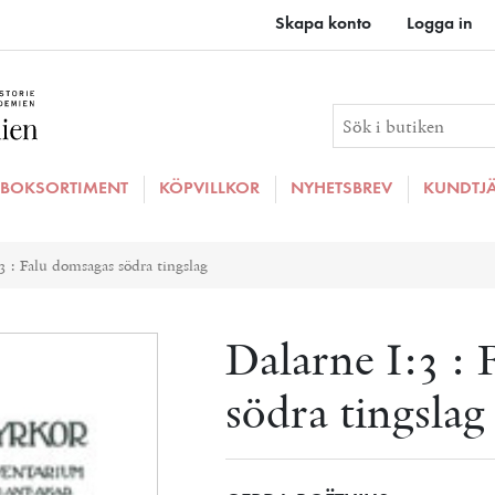
Skapa konto
Logga in
BOKSORTIMENT
KÖPVILLKOR
NYHETSBREV
KUNDTJ
ributvärde
3 : Falu domsagas södra tingslag
Dalarne I:3 :
södra tingslag