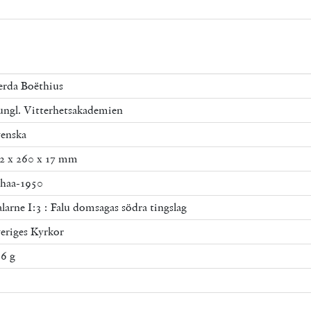
rda Boëthius
ngl. Vitterhetsakademien
enska
2 x 260 x 17 mm
haa-1950
larne I:3 : Falu domsagas södra tingslag
eriges Kyrkor
6 g