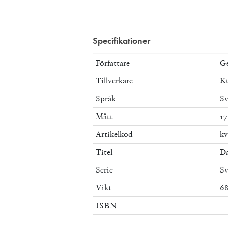
Specifikationer
Författare
Ge
Tillverkare
Ku
Språk
Sv
Mått
17
Artikelkod
kv
Titel
Da
Serie
Sv
Vikt
68
ISBN