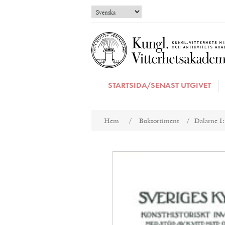
STARTSIDA/SENAST UTGIVET
Attributnamn
Att
Hem
/
Boksortiment
/
Dalarne I: