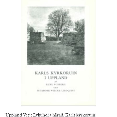
Uppland V:7 : Lyhundra härad. Karls kyrkoruin