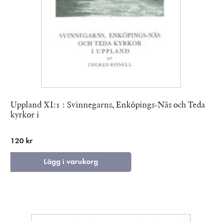
Uppland XI:1 : Svinnegarns, Enköpings-Näs och Teda
kyrkor i
120 kr
Lägg i varukorg