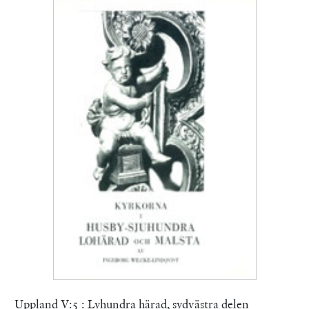
Uppland V:5 : Lyhundra härad, sydvästra delen