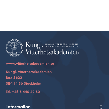
www.vitterhetsakademien.se
Kungl. Vitterhetsakademien
Box 5622
SE-114 86 Stockholm
Tel. +46 8-440 42 80
Information